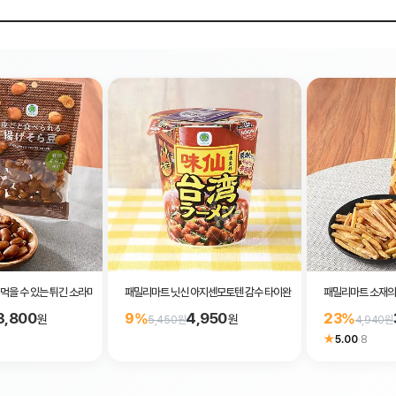
먹을 수 있는 튀긴 소라마메 콩스낵 45g
패밀리마트 닛신 아지센모토텐 감수 타이완 라멘 111g
패밀리마트 소재의 
3,800
4,950
9%
23%
원
원
5,450원
4,940원
★
5.00
·
8