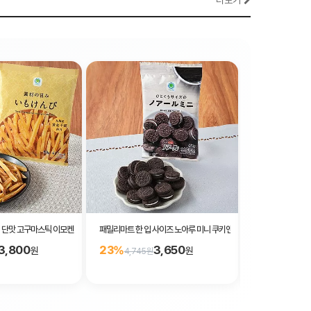
더보기
단맛 고구마스틱 이모켄삐 80g
패밀리마트 한 입 사이즈 노아루 미니 쿠키앤크림 68g
패밀리마트 2종의
3,800
3,650
23%
23%
원
원
4,745원
3,770원