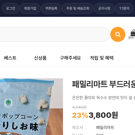
로그인
회원가입
쿠폰등록
주문 및 배송조회
공지사항
1:1문의
장바
베스트
신상품
구해주세요
적립 및 혜택
패밀리마트 부드러운 
은은한 풍미와 옥수수 본연의 맛이 잘
4,940원
3,800원
23%
제조사
패밀리마트