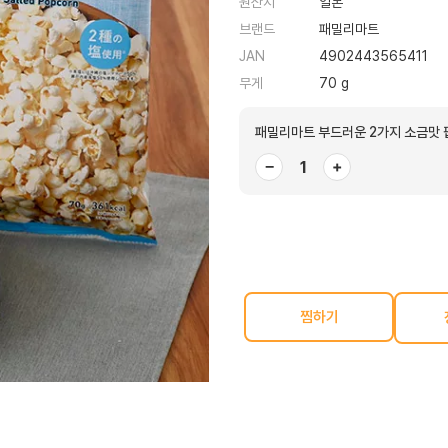
원산지
일본
브랜드
패밀리마트
JAN
4902443565411
무게
70 g
패밀리마트 부드러운 2가지 소금맛 팝
−
+
찜하기