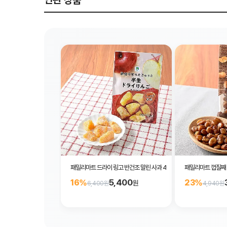
연관 상품
패밀리마트 드라이 링고 반건조 말린 사과 45g
패밀리마트 껍질째 
5,400
16%
23%
원
6,400원
4,940원