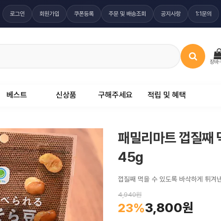
로그인
회원가입
쿠폰등록
주문 및 배송조회
공지사항
1:1문의
장바
베스트
신상품
구해주세요
적립 및 혜택
패밀리마트 껍질째 
45g
껍질째 먹을 수 있도록 바삭하게 튀겨
4,940원
3,800원
23%