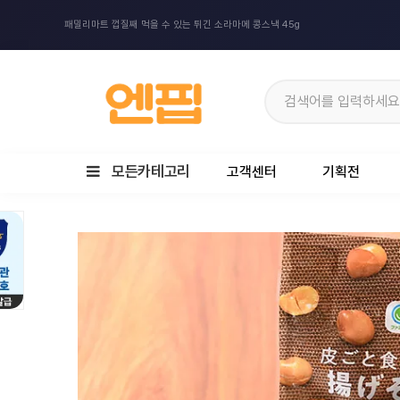
패밀리마트 껍질째 먹을 수 있는 튀긴 소라마메 콩스낵 45g
모든카테고리
고객센터
기획전