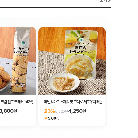
더보기
크림 샌드 크래커 14개입
패밀리마트 소재의 맛 그대로 세토우치 레몬 필 20g
패밀리마트 새콤달
3,800
4,250
23%
23%
원
원
5,520원
5,720원
★
5.00
·
5