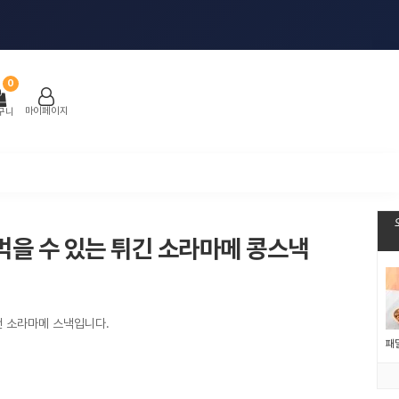
0
마이페이지
구니
먹을 수 있는 튀긴 소라마메 콩스낵
낸 소라마메 스낵입니다.