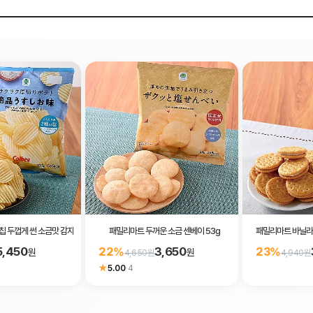
 두껍게 썬 소금맛 감자칩 대용량 135g
패밀리마트 두꺼운 소금 센베이 53g
패밀리마트 바닐라 
5,450
3,650
22%
23%
원
원
4,650원
4,940원
★
5.00
·
4