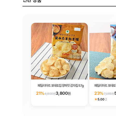
연관 상품
패밀리마트 포테토칩 양파맛 감자칩 57g
패밀리마트 포테토칩
3,800
21%
23%
원
4,800원
7,085원
★
5.00
·
2