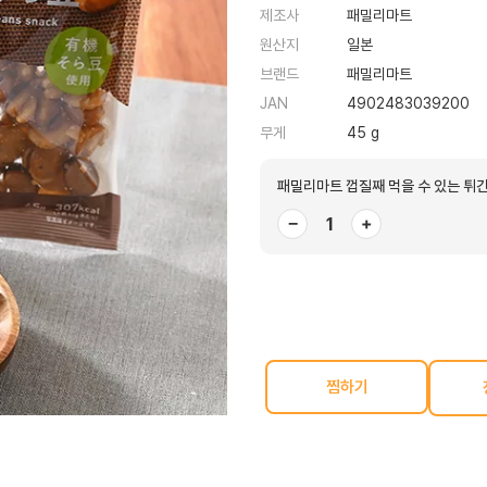
제조사
패밀리마트
원산지
일본
브랜드
패밀리마트
JAN
4902483039200
무게
45 g
패밀리마트 껍질째 먹을 수 있는 튀긴
−
+
찜하기