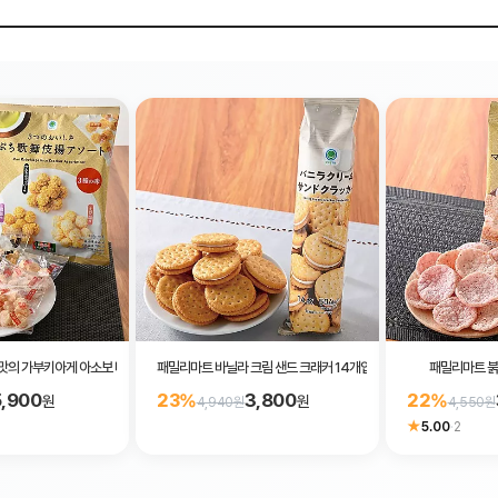
맛의 가부키아게 아소보 버라이어티 108g
패밀리마트 바닐라 크림 샌드 크래커 14개입
패밀리마트 붉
5,900
3,800
23%
22%
원
원
4,940원
4,550원
★
5.00
·
2