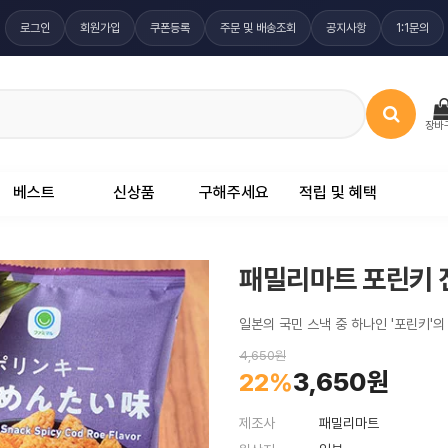
로그인
회원가입
쿠폰등록
주문 및 배송조회
공지사항
1:1문의
장바
베스트
신상품
구해주세요
적립 및 혜택
패밀리마트 포린키 진
일본의 국민 스낵 중 하나인 '포린키'
4,650원
3,650원
22%
제조사
패밀리마트