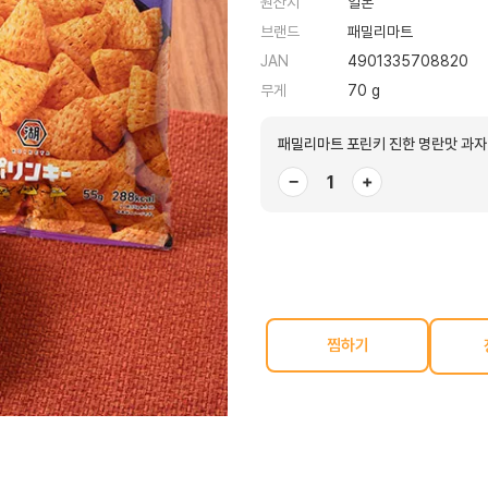
원산지
일본
브랜드
패밀리마트
JAN
4901335708820
무게
70 g
패밀리마트 포린키 진한 명란맛 과자 
−
+
찜하기