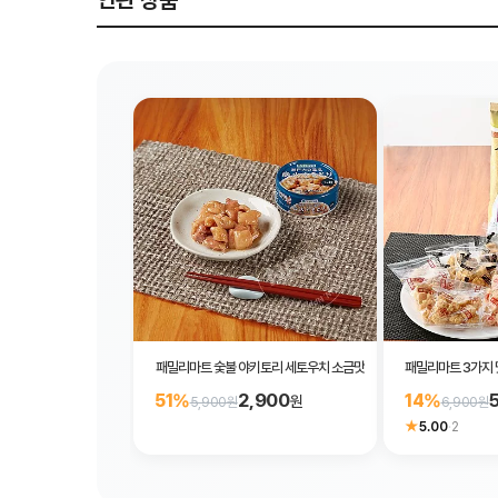
연관 상품
패밀리마트 숯불 야키토리 세토우치 소금맛
패밀리마트 3가지 
2,900
51%
14%
원
5,900원
6,900원
★
5.00
·
2