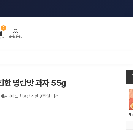
0
마이페이지
구니
한 명란맛 과자 55g
의 패밀리마트 한정판 진한 명란맛 버전