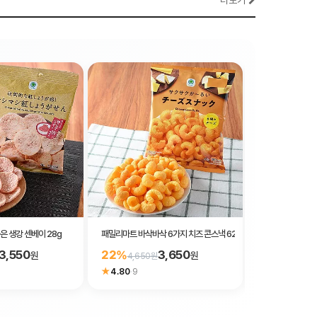
더보기
은 생강 센베이 28g
패밀리마트 바삭바삭 6가지 치즈 콘스낵 62g
패밀리마트 통가리콘
3,550
3,650
22%
23%
원
원
4,650원
4,745원
★
4.80
·
9