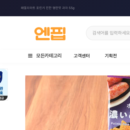
패밀리마트 포린키 진한 명란맛 과자 55g
모든카테고리
고객센터
기획전