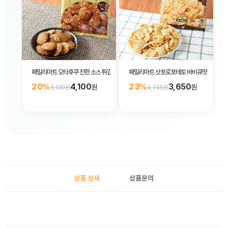
패밀리마트 오타후쿠 진한 소스 튀김 센베이 50g
패밀리마트 삿포로포테토 바비큐맛 과자 64
20%
4,100
23%
3,650
원
원
5,100원
4,745원
상품 상세
상품문의