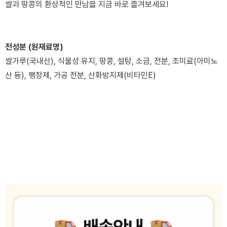
쌀과 땅콩의 환상적인 만남을 지금 바로 즐겨보세요!
전성분 (원재료명)
쌀가루(국내산), 식물성 유지, 땅콩, 설탕, 소금, 전분, 조미료(아미노
산 등), 팽창제, 가공 전분, 산화방지제(비타민E)