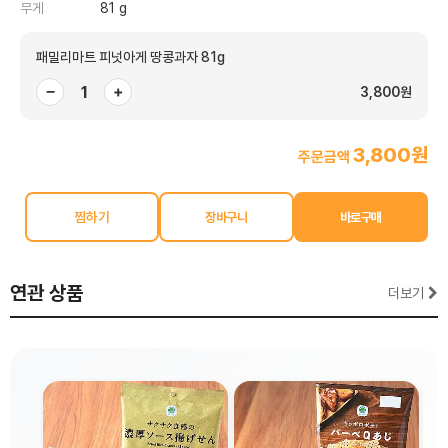
무게
81 g
패밀리마트 피넛아게 땅콩과자 81g
−
+
3,800원
3,800원
주문금액
찜하기
연관 상품
더보기