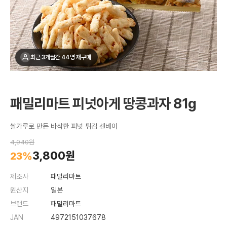
최근 3개월간 44명 재구매
패밀리마트 피넛아게 땅콩과자 81g
쌀가루로 만든 바삭한 피넛 튀김 센베이
4,940원
3,800원
23%
제조사
패밀리마트
원산지
일본
브랜드
패밀리마트
JAN
4972151037678