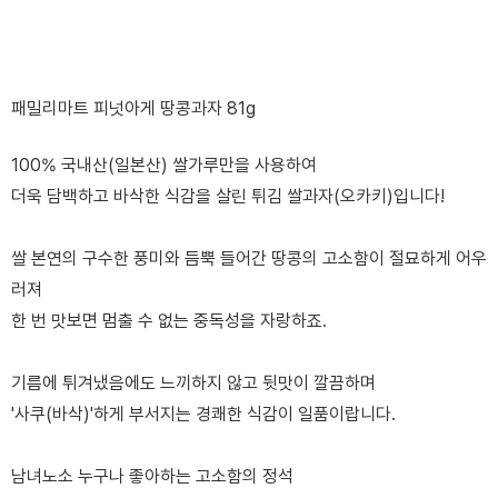
패밀리마트 피넛아게 땅콩과자 81g
100% 국내산(일본산) 쌀가루만을 사용하여
더욱 담백하고 바삭한 식감을 살린 튀김 쌀과자(오카키)입니다!
쌀 본연의 구수한 풍미와 듬뿍 들어간 땅콩의 고소함이 절묘하게 어우
러져
한 번 맛보면 멈출 수 없는 중독성을 자랑하죠.
기름에 튀겨냈음에도 느끼하지 않고 뒷맛이 깔끔하며
'사쿠(바삭)'하게 부서지는 경쾌한 식감이 일품이랍니다.
남녀노소 누구나 좋아하는 고소함의 정석