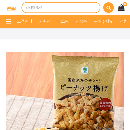
0
고객센터
기획전
베스트
신상품
구해주세요
적립 